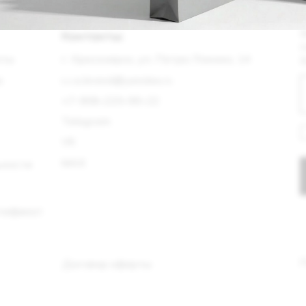
s.i.a.brand@yandex.ru
+7-908‒220‒90‒22
Telegram
Я согласен(а)
с 
VK
обработку моих
MAX
Подпи
т
Политика cook
Договор оферты